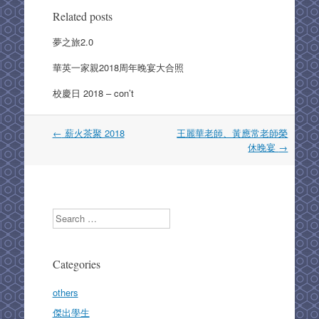
b
d
Related posts
o
o
夢之旅2.0
o
n
華英一家親2018周年晚宴大合照
k
校慶日 2018 – con’t
Post
←
薪火茶聚 2018
王麗華老師、黃應常老師榮
navigation
休晚宴
→
Search
Categories
others
傑出學生