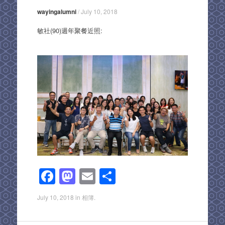
wayingalumni
/
July 10, 2018
敏社(90)週年聚餐近照:
F
M
E
S
a
a
m
h
July 10, 2018
in
相簿
.
c
st
ail
ar
e
o
e