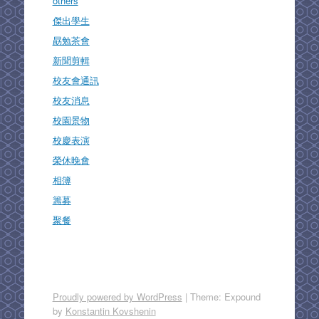
others
傑出學生
勗勉茶會
新聞剪輯
校友會通訊
校友消息
校園景物
校慶表演
榮休晚會
相簿
籌募
聚餐
Proudly powered by WordPress
|
Theme: Expound
by
Konstantin Kovshenin