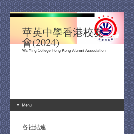
華英中學香港校友
會(2024)
Wa Ying College Hong Kong Alumni Association
Menu
Skip
to
各社結連
content