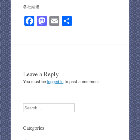
各社結連
F
M
E
S
a
a
m
h
c
st
ail
ar
e
o
e
b
d
o
o
Leave a Reply
o
n
You must be
logged in
to post a comment.
k
Search
Categories