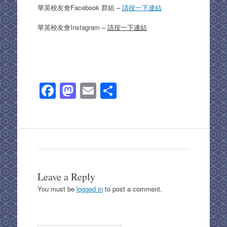
華英校友會Facebook 群組 –
請按一下連結
華英校友會Instagram –
請按一下連結
F
M
E
S
a
a
m
h
c
st
ail
ar
e
o
e
b
d
o
o
Leave a Reply
o
n
You must be
logged in
to post a comment.
k