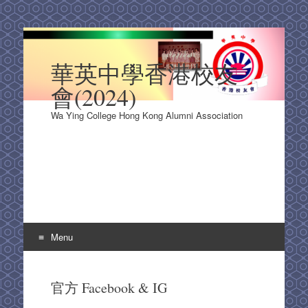
華英中學香港校友
會(2024)
Wa Ying College Hong Kong Alumni Association
Menu
Skip
to
官方 Facebook & IG
content