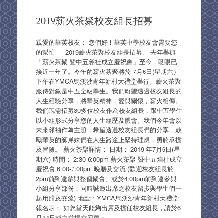
2019薪火茶聚校友組長招募
親愛的華英校友： 您們好！華英中學校友會需要您
的幫忙 — 2019薪火茶聚校友組長招募。 去年舉辦
「薪火茶聚 暨中五翎社成立慶祝會」至今，眨眼已
接近一年了。今年的薪火茶聚將於 7月6日(星期六）
下午在YMCA烏溪沙青年新村大禮堂舉行。薪火茶聚
服侍對象是中五全級學生。我們盼望透過校友組長的
人生經驗分享，將華英精神，愛與關懷，薪火相傳。
我們現需招募30多位校友作為校友組長，跟中五學生
以小組形式分享您的人生經歷及體會。我們今年會以
未來領袖作為主題，希望透過校友組長們的分享，鼓
勵華英的師弟妹們在人生路途上堅持理想，勇於承擔
及冒險。 薪火茶聚詳情： 日期： 2019 年7月6日(星
期六) 時間： 2:30-6:00pm 薪火茶聚 暨中五燁社成立
慶祝會 6:00-7:00pm 晚膳及交流 (歡迎校友組長於
2pm前到達參與整個聚會、或於4:00pm前到達參與
小組分享部份；同時誠邀出席之校友留步與學生們一
起用膳及交流) 地點：YMCA烏溪沙青年新村大禮堂
報名表： 如您當天能夠出席及擔任校友組長，請於6
月14日或之前提交回覆：