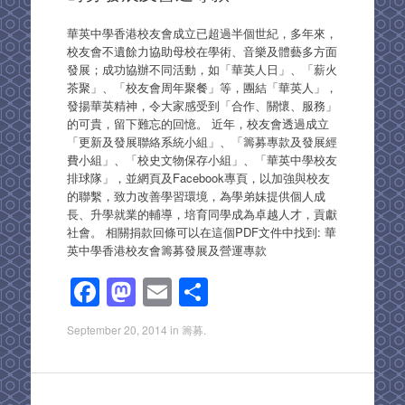
o
o
o
n
華英中學香港校友會成立已超過半個世紀，多年來，
校友會不遺餘力協助母校在學術、音樂及體藝多方面
k
發展；成功協辦不同活動，如「華英人日」、「薪火
茶聚」、「校友會周年聚餐」等，團結「華英人」，
發揚華英精神，令大家感受到「合作、關懷、服務」
的可貴，留下難忘的回憶。 近年，校友會透過成立
「更新及發展聯絡系統小組」、「籌募專款及發展經
費小組」、「校史文物保存小組」、「華英中學校友
排球隊」，並網頁及Facebook專頁，以加強與校友
的聯繫，致力改善學習環境，為學弟妹提供個人成
長、升學就業的輔導，培育同學成為卓越人才，貢獻
社會。 相關捐款回條可以在這個PDF文件中找到: 華
英中學香港校友會籌募發展及營運專款
F
M
E
S
a
a
m
h
September 20, 2014
in
籌募
.
c
st
ail
ar
e
o
e