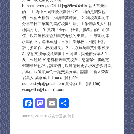
https://forms.gle/QU1Tjog26iw4i4oRA 薪火茶聚目
的： 1. 為中五同學慶祝新社成立，目的是關愛他
們，作薪火相傳，延續華英精神。 2. 讓校友與同學
分享昔日在華英的美好校園生活、工作體驗及人生目
標與方向。 3. 實踐「合作、關懷、服務」的生命價
值，以表達校友會對華英母校的支持。 4. 鼓勵同學
求學向上，追求卓越，日後回饋母校，回饋社會。
誰可參加作「校友組長」？ 1. 必須為華英中學校友
2. 樂意支援母校及關懷中五同學，與他們分享人生
及工作經驗 如您有相熟華英校友，懇請幫忙將此電
郵轉發給他們，讓我們可以邀請到更多校友參與是次
活動，跟師弟妹們一起交流分享。謝謝！ 薪火茶聚
召集人 葉嘉成 Edmond (懌社99)
edmond.yip@gmail.com 黃偉添 Tim (懌社99)
wongwtim@hotmail.com
F
M
E
S
a
a
m
h
June 9, 2019
in
校友會通訊
,
籌募
.
c
st
ail
ar
e
o
e