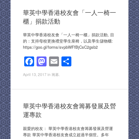
b
d
華英中學香港校友會「一人一椅一
o
o
櫃」捐款活動
o
n
k
華英中學香港校友會「一人一椅一櫃」捐款活動, 目
的：支持母校更換禮堂學生座椅，以及學生儲物櫃:
https://goo.gl/forms/svpbWFfBjCsC2gsb2
F
M
E
S
a
a
m
h
April 13, 2017
in
籌募
.
c
st
ail
ar
e
o
e
b
d
華英中學香港校友會籌募發展及營
o
o
運專款
o
n
k
親愛的校友： 華英中學香港校友會籌募發展及營運
專款 華英中學香港校友會成立超過半個世。多年