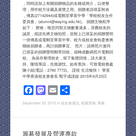
，同時請加上有關捐贈物品的名稱或簡介，以便整
理，用作校方珍藏及展覽之用。捐贈者請填妥附表
，傳真(27142944)或電郵至華英中學「學校校友合作
委員會」(alumni@waying.edu.hk)。 捐贈文物程序
如下： 實物：唯恐同類文物數量過多，浪費校友的
誠意，煩請先將文物拍照，並附上已填妥的捐贈聲明
一併傳真或電郵至華英中學。校方或校友會執委會將
聯絡捐贈者，商討捐贈事宜。 照片：請將照片連同
已填妥的捐贈聲明郵寄回校，或轉成數碼照片電郵回
校。 為保存整理校史，留下集體回憶，請大家支
持。隆情厚誼，先致謝忱。如有查詢，可致電校務處
陳小姐(電話：2760 7772)。 謹祝 生活愉快！ 華英
中學香港校友會會長 甄宇成謹啟 2015年9月23日
F
M
E
S
a
a
m
h
September 30, 2015
in
校友會通訊
,
校園景物
,
籌募
.
c
st
ail
ar
e
o
e
b
d
籌募發展及營運專款