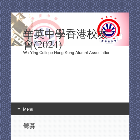
華英中學香港校友
會(2024)
Wa Ying College Hong Kong Alumni Association
Menu
Skip
籌募
to
content