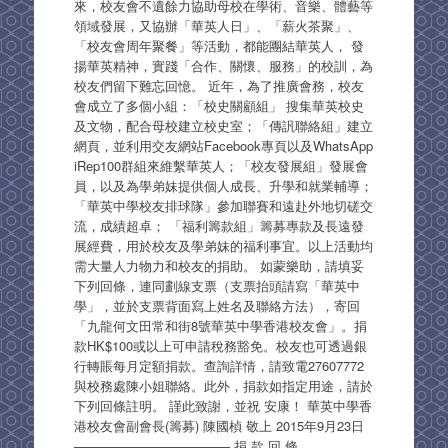
來，校友會不遺餘力協助母校在學術、音樂、體藝等
領域發展，又協辦「華英人日」、「薪火茶聚」、
「校友會周年聚餐」等活動，都能團結華英人， 發
揚華英精神，實踐「合作、關懷、服務」的校訓，為
校友們留下難忘回憶。 近年，為了推廣會務，校友
會成立了多個小組：「校史關顧組」 搜集華英校史
及文物，配合母校建立校史室；「傳訉聯絡組」建立
網頁，並利用交友網站Facebook專頁以及WhatsApp
iRep100群組來維繫華英人；「校友發展組」發展會
員，以及為學弟妹提供個人成長、升學和就業輔導；
「華英中學校友排球隊」參加聯賽和遠赴外地切磋交
流，成績超卓； 「福利籌款組」籌募專款及長遠發
展經費，用於校友及學弟妹的福利事宜。以上活動均
需大量人力物力和校友的捐助。 如蒙樂助，請填妥
下列回條，連同劃線支票（支票抬頭請寫「華英中
學」，並於支票背面寫上姓名及聯絡方法），寄回
「九龍何文田常和街8號華英中學香港校友會」。捐
款HK$100或以上可申請稅務豁免。校友也可透過銀
行轉賬每月定額捐款。查詢詳情，請致電27607772
與校務處陳小姐聯絡。此外，捐款如指定用途，請於
下列回條註明。 謹此致謝，並祝 安康！ 華英中學香
港校友會副會長(籌募) 陳國楨 敬上 2015年9月23日
———————————— 捐 款 回 條