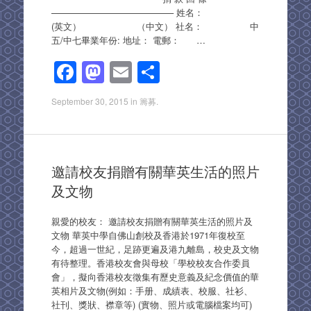
—————————————– 姓名：
(英文） （中文） 社名： 中
五/中七畢業年份: 地址： 電郵： …
F
M
E
S
a
a
m
h
September 30, 2015
in
籌募
.
c
st
ail
ar
e
o
e
b
d
邀請校友捐贈有關華英生活的照片
o
o
及文物
o
n
k
親愛的校友： 邀請校友捐贈有關華英生活的照片及
文物 華英中學自佛山創校及香港於1971年復校至
今，超過一世紀，足跡更遍及港九離島，校史及文物
有待整理。香港校友會與母校「學校校友合作委員
會」，擬向香港校友徵集有歷史意義及紀念價值的華
英相片及文物(例如：手册、成績表、校服、社衫、
社刊、獎狀、襟章等) (實物、照片或電腦檔案均可)