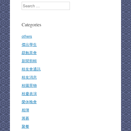
b
d
Search
o
o
o
n
Categories
k
others
傑出學生
勗勉茶會
新聞剪輯
校友會通訊
校友消息
校園景物
校慶表演
榮休晚會
相簿
籌募
聚餐