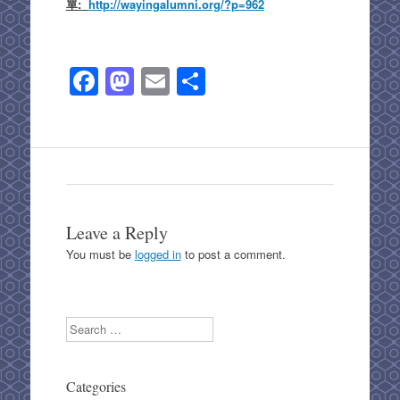
單:
http://wayingalumni.org/?p=962
F
M
E
S
a
a
m
h
c
st
ail
ar
e
o
e
b
d
o
o
Leave a Reply
o
n
You must be
logged in
to post a comment.
k
Search
Categories