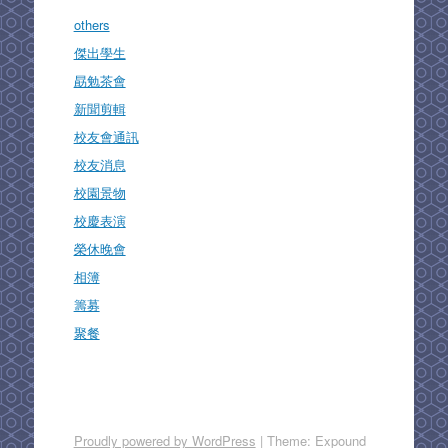
others
傑出學生
勗勉茶會
新聞剪輯
校友會通訊
校友消息
校園景物
校慶表演
榮休晚會
相簿
籌募
聚餐
Proudly powered by WordPress
|
Theme: Expound