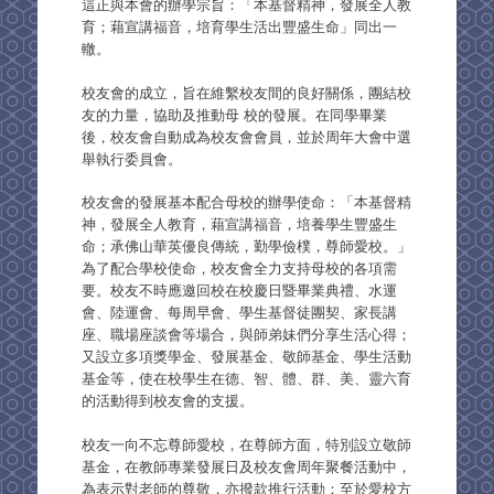
這正與本會的辦學宗旨：「本基督精神，發展全人教
育；藉宣講福音，培育學生活出豐盛生命」同出一
轍。
校友會的成立，旨在維繫校友間的良好關係，團結校
友的力量，協助及推動母 校的發展。在同學畢業
後，校友會自動成為校友會會員，並於周年大會中選
舉執行委員會。
校友會的發展基本配合母校的辦學使命：「本基督精
神，發展全人教育，藉宣講福音，培養學生豐盛生
命；承佛山華英優良傳統，勤學儉樸，尊師愛校。」
為了配合學校使命，校友會全力支持母校的各項需
要。校友不時應邀回校在校慶日暨畢業典禮、水運
會、陸運會、每周早會、學生基督徒團契、家長講
座、職場座談會等場合，與師弟妹們分享生活心得；
又設立多項獎學金、發展基金、敬師基金、學生活動
基金等，使在校學生在德、智、體、群、美、靈六育
的活動得到校友會的支援。
校友一向不忘尊師愛校，在尊師方面，特別設立敬師
基金，在教師專業發展日及校友會周年聚餐活動中，
為表示對老師的尊敬，亦撥款推行活動；至於愛校方