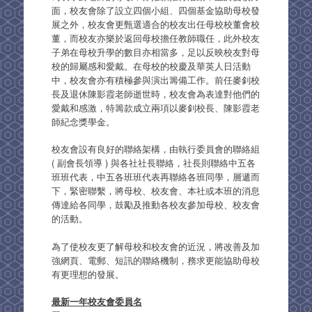
面，校友會除了設立四個小組、四個基金協助母校發
展之外，校友會更甄選適合的校友出任母校校董會校
董，而校友亦樂於返回母校擔任教師職任，此外校友
子弟在母校升學的數目亦相當多，足以反映校友對母
校的歸屬感和愛戴。在母校的校慶及華英人日活動
中，校友會亦有積極參與演出籌備工作。前任麥釗校
長及退休陳影霞老師逝世時，校友會為表達對他們的
愛戴和感激，特籌款成立兩項以麥釗校長、陳影霞老
師紀念獎學金。
校友會設有良好的聯絡架構，由執行委員會的聯絡組
( 副會長領導 ) 與各社社長聯絡，社長則聯絡中五各
班班代表，中五各班班代表再聯絡各班同學，層遞而
下，緊密聯繫，將母校、校友會、本社或本班的消息
傳達給各同學，鼓勵及推動各校友參加母校、校友會
的活動。
為了使校友更了解母校和校友會的近況，將改善及加
強網頁、電郵、短訊的聯絡機制，務求更能協助母校
有更理想的發展。
最新一年校友會委員名