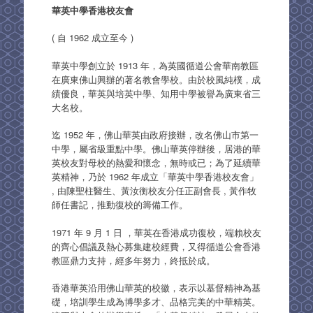
華英中學香港校友會
( 自 1962 成立至今 )
華英中學創立於 1913 年，為英國循道公會華南教區
在廣東佛山興辦的著名教會學校。由於校風純樸，成
績優良，華英與培英中學、知用中學被譽為廣東省三
大名校。
迄 1952 年，佛山華英由政府接辦，改名佛山市第一
中學，屬省級重點中學。佛山華英停辦後，居港的華
英校友對母校的熱愛和懷念，無時或已；為了延續華
英精神，乃於 1962 年成立「華英中學香港校友會」
, 由陳聖柱醫生、黃汝衡校友分任正副會長 , 黃作牧
師任書記，推動復校的籌備工作。
1971 年 9 月 1 日 ，華英在香港成功復校，端賴校友
的齊心倡議及熱心募集建校經費，又得循道公會香港
教區鼎力支持，經多年努力，終抵於成。
香港華英沿用佛山華英的校徽，表示以基督精神為基
礎，培訓學生成為博學多才、品格完美的中華精英。