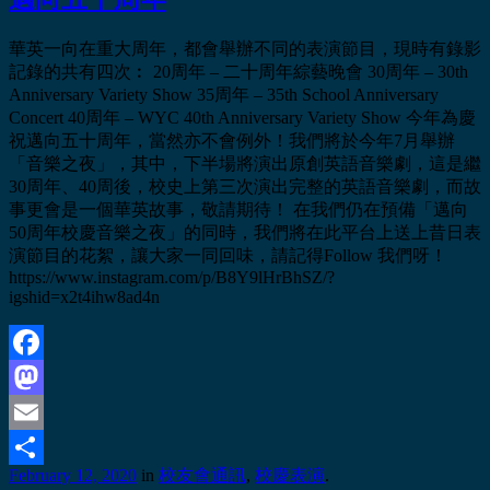
華英一向在重大周年，都會舉辦不同的表演節目，現時有錄影
記錄的共有四次︰ 20周年 – 二十周年綜藝晚會 30周年 – 30th
Anniversary Variety Show 35周年 – 35th School Anniversary
Concert 40周年 – WYC 40th Anniversary Variety Show 今年為慶
祝邁向五十周年，當然亦不會例外！我們將於今年7月舉辦
「音樂之夜」，其中，下半場將演出原創英語音樂劇，這是繼
30周年、40周後，校史上第三次演出完整的英語音樂劇，而故
事更會是一個華英故事，敬請期待！ 在我們仍在預備「邁向
50周年校慶音樂之夜」的同時，我們將在此平台上送上昔日表
演節目的花絮，讓大家一同回味，請記得Follow 我們呀！
https://www.instagram.com/p/B8Y9lHrBhSZ/?
igshid=x2t4ihw8ad4n
Facebook
Mastodon
Email
February 12, 2020
in
校友會通訊
,
校慶表演
.
Share