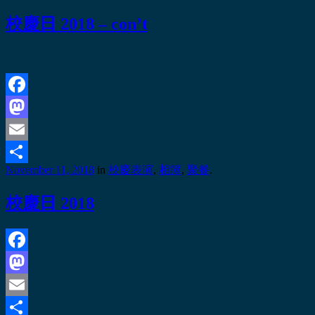
校慶日 2018 – con’t
Facebook
Mastodon
Email
November 11, 2018
in
校慶表演
,
相簿
,
聚餐
.
Share
校慶日 2018
Facebook
Mastodon
Email