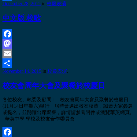
December 28, 2015
in
校慶表演
.
Share
中文版 校歌
Facebook
Mastodon
Email
November 14, 2015
in
校慶表演
.
Share
校友會周年大會及聚餐於校慶日
各位校友、執委及顧問： 校友會周年大會及聚餐於校慶日
(11月14日星期六)舉行，屆時會選出校友校董，誠邀大家參選
或提名，並踴躍出席聚餐，詳情請參閱附件或瀏覽華英網頁。
華英中學 學校及校友合作委員會