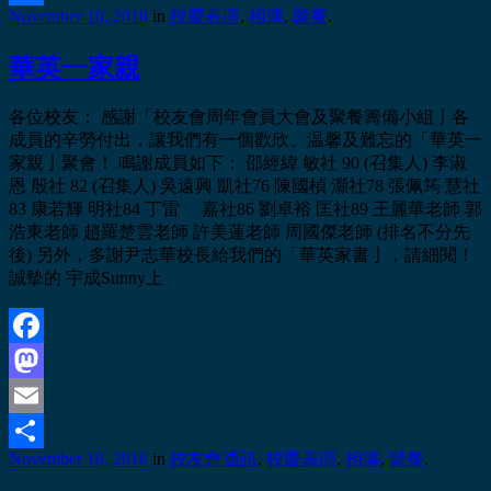
November 10, 2018
in
校慶表演
,
相簿
,
聚餐
.
Share
華英一家親
各位校友： 感謝「校友會周年會員大會及聚餐籌備小組亅各
成員的辛勞付出，讓我們有一個歡欣、温馨及難忘的「華英一
家親亅聚會！ 鳴謝成員如下： 邵經緯 敏社 90 (召集人) 李淑
恩 殷社 82 (召集人) 吳遠興 凱社76 陳國楨 灝社78 張佩筠 慧社
83 康若輝 明社84 丁雷 嘉社86 劉卓裕 匡社89 王麗華老師 郭
浩東老師 趙羅楚雲老師 許美蓮老師 周國傑老師 (排名不分先
後) 另外，多謝尹志華校長給我們的「華英家書亅，請細閱！
誠摰的 宇成Sunny上
Facebook
Mastodon
Email
November 16, 2016
in
校友會通訊
,
校慶表演
,
相簿
,
聚餐
.
Share