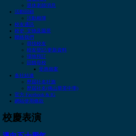
退休老師消息
活動回顧
活動相簿
校友通訊
校史, 文物及園景
聯絡我們
尋找校友
校友登記/更新資料
場地預訂
回饋母校
受惠個案
各社結連
歷屆社名社旗
歷屆社名(佛山華英中學)
官方 Facebook & IG
網站使用條款
校慶表演
邁向五十周年