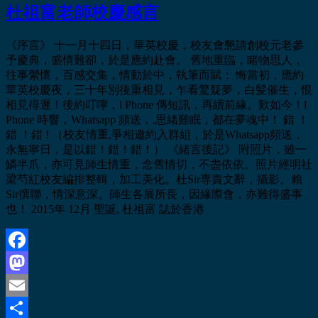
杜祖富老師校慶感言
《序言》 十一月十四日，華英校慶，校友會懇請創校元老參
予慶典，盛情難卻，於是應約赴會。 舊地重臨，睹物思人，
往事縈懷，百感交集，情動於中，執筆而賦： 悔當初，應約
華英校慶夜，三十年別後重相見，乍看驚疑夢，白髪催生，恨
相見得遲！後約叮嚀，l Phone 傳短訊，再續前緣。歎如今！l
Phone 時響，Whatsapp 頻送，,思緒難眠，都在夢魂中！ 錯 ！
錯 ！錯 ! （校友情重,爭相邀約入群組，於是Whatsapp頻送，
永無寧日，是以錯！錯！錯！） 《緒言後記》 附照片，雖一
鱗半爪，亦可見師生情重，念舊情切，不盡依依。照片經明社
梁芍紅校友編排整輯，加工美化。杜Sir専責文辭，攝影。賴
Sir撰聯，情深意深。師生各展所長，因緣際會，亦難得盛事
也！ 2015年 12月 聖誕, 杜祖富 誌於香港
Facebook
Mastodon
Email