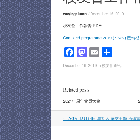
wayingalumni
/
December 16, 2019
校友會工作報告 PDF:
Compiled programme 2019 (7 Nov)-已轉檔 
F
M
E
S
a
a
m
h
December 16, 2019
in
校友會通訊
.
c
st
ail
ar
e
o
e
b
d
Related posts
o
o
2021年周年會員大會
o
n
k
Post
←
AGM 12月14日 星期六 華英中學 祈禱
navigation