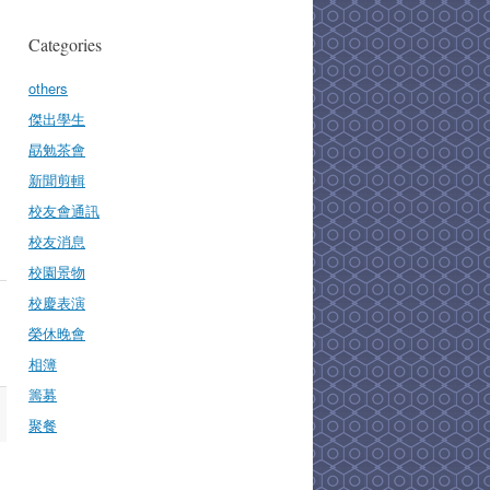
Categories
others
傑出學生
勗勉茶會
新聞剪輯
校友會通訊
校友消息
校園景物
校慶表演
榮休晚會
相簿
籌募
聚餐