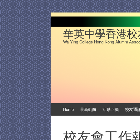
華英中學香港校友會
Wa Ying College Hong Kong Alumni Assoc
Skip
Home
最新動向
活動回顧
校友通
to
content
校友會工作報告