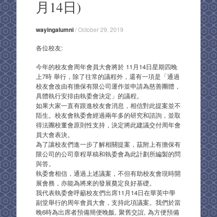
月14日)
wayingalumni
/
October 29, 2019
各位校友:
今年的校友會周年會員大會將於 11月14日星期四晚
上7時 舉行，除了往常的議程外，還有一項是「通過
校友會改由有擔保有限公司運作並申請為慈善團體，
具體執行安排由執委會決定」的議程。
如果大家一直有跟進校友會消息，相信對此提案並不
陌生。校友會執委會經過兩年多的研究和諮詢，並取
得法團校董會原則性支持，決定將此建議交付周年會
員大會表決。
為了讓校友們進一步了解相關提案，茲附上有擔保有
限公司的公司章程草稿和執委會為此計劃所編製的問
與答。
執委會相信，通過上述議案，不但有助校友會現時開
展會務，亦能為將來的發展奠定良好基礎。
我代表執委會呼籲校友們出席11月14日在華英中學
副堂舉行的周年會員大會，支持此項議案。我們於當
晚6時為出席者預備簡便晚飯, 聚舊交誼, 為方便預備