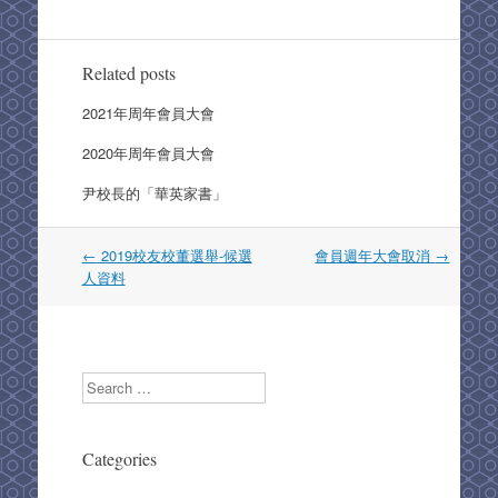
c
st
ail
ar
e
o
e
b
d
Related posts
o
o
2021年周年會員大會
o
n
2020年周年會員大會
k
尹校長的「華英家書」
Post
←
2019校友校董選舉-候選
會員週年大會取消
→
navigation
人資料
Search
Categories