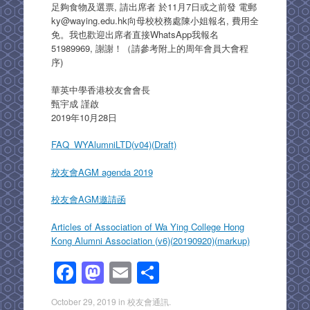
足夠食物及選票, 請出席者 於11月7日或之前發 電郵
ky@waying.edu.hk向母校校務處陳小姐報名, 費用全
免。我也歡迎出席者直接WhatsApp我報名
51989969, 謝謝！（請參考附上的周年會員大會程
序)
華英中學香港校友會會長
甄宇成 謹啟
2019年10月28日
FAQ_WYAlumniLTD(v04)(Draft)
校友會AGM agenda 2019
校友會AGM邀請函
Articles of Association of Wa Ying College Hong
Kong Alumni Association (v6)(20190920)(markup)
F
M
E
S
a
a
m
h
October 29, 2019
in
校友會通訊
.