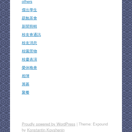
others
傑出學生
勗勉茶會
新聞剪輯
校友會通訊
校友消息
校園景物
校慶表演
榮休晚會
相簿
籌募
聚餐
Proudly powered by WordPress
|
Theme: Expound
by
Konstantin Kovshenin