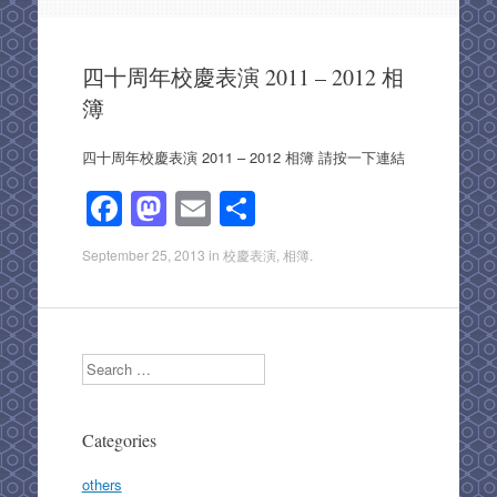
四十周年校慶表演 2011 – 2012 相
簿
四十周年校慶表演 2011 – 2012 相簿 請按一下連結
F
M
E
S
a
a
m
h
September 25, 2013
in
校慶表演
,
相簿
.
c
st
ail
ar
e
o
e
b
d
Search
o
o
o
n
Categories
k
others