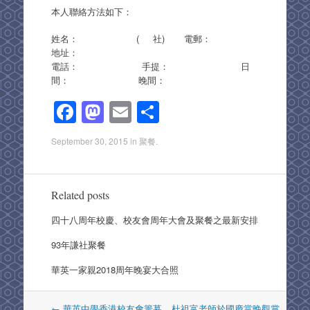
本人聯絡方法如下：
姓名： ( 社) 電郵：
地址：
電話： 手提： 日
間： 晚間：
F
M
E
S
a
a
m
h
September 30, 2015
in
聚餐
.
c
st
ail
ar
e
o
e
b
d
Related posts
o
o
四十八周年校慶、校友會周年大會及聚餐之最新安排
o
n
93年謙社聚餐
k
華英一家親2018周年晚宴大合照
Post
←
華英中學香港校友會籌募
杜祖富老師於國慶當晚觀賞