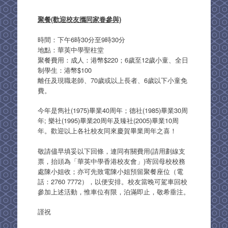
聚餐(歡迎校友攜同家眷參與)
時間：下午6時30分至9時30分
地點：華英中學聖柱堂
聚餐費用：成人：港幣$220；6歲至12歲小童、全日
制學生：港幣$100
離任及現職老師、70歲或以上長者、6歲以下小童免
費。
今年是雋社(1975)畢業40周年；德社(1985)畢業30周
年; 樂社(1995)畢業20周年及臻社(2005)畢業10周
年。歡迎以上各社校友同來慶賀畢業周年之喜！
敬請儘早填妥以下回條，連同有關費用(請用劃線支
票，抬頭為「華英中學香港校友會」)寄回母校校務
處陳小姐收；亦可先致電陳小姐預留聚餐座位（電
話：2760 7772），以便安排。校友當晚可駕車回校
參加上述活動，惟車位有限，泊滿即止，敬希垂注。
謹祝