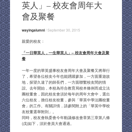
英人」– 校友會周年大
會及聚餐
wayingalumni
/
September 30, 2015
親愛的校友：
「一日華英人，一生華英人」– 校友會周年大會及聚
餐
一年一度的華英盛事校友會周年大會及聚餐又將舉行
了，希望各位校友今年也能踴躍參加，一方面重遊故
地，探望久違了的師長們，一方面聯繫校友間的情
誼。去年開始，本校為符合教育局校本條例而成立法
團校董會，因此校友會須於每年的周年大會中，選出
六位校友，擔任校友校董，參與「華英中學法團校董
會」的工作。有關詳情，請參閱附上的「華英中學校
友校董選舉附則」。
同時，校友會執委會今年動議修改會章第三章第八條
(戊)如下，須於會員大會通過。