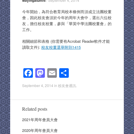
wayingalumni
/
September 4, 2014
今年開始，為符合教育局校本條例而須成立法團校董
會，因此校友會須於今年的周年大會中，選出六位校
友，擔任校友校董，參與「華英中學法團校董會」的
工作。
相關細節和表格 (你需要有Acrobat Reader軟件才能
讀取文件):
校友校董選舉附則1415
F
M
E
S
a
a
m
h
September 4, 2014
in
校友會通訊
.
c
st
ail
ar
e
o
e
b
d
Related posts
o
o
2021年周年會員大會
o
n
2020年周年會員大會