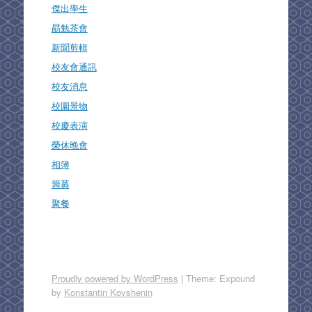
傑出學生
勗勉茶會
新聞剪輯
校友會通訊
校友消息
校園景物
校慶表演
榮休晚會
相簿
籌募
聚餐
Proudly powered by WordPress
|
Theme: Expound
by
Konstantin Kovshenin